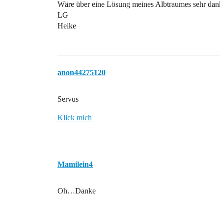
Wäre über eine Lösung meines Albtraumes sehr dan
LG
Heike
anon44275120
Servus
Klick mich
Mamilein4
Oh…Danke