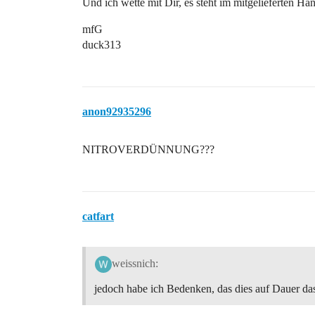
Und ich wette mit Dir, es steht im mitgelieferten 
mfG
duck313
anon92935296
NITROVERDÜNNUNG???
catfart
weissnich:
jedoch habe ich Bedenken, das dies auf Dauer das