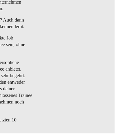
Unternehmen
n.
n? Auch dann
kennen lernt.
kte Job
nee sein, ohne
ersönliche
e anbietet,
 sehr begehrt.
nden entweder
s deiner
lossenes Trainee
rnehmen noch
etzten 10