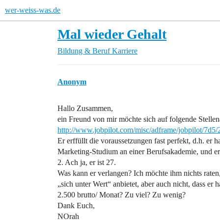
wer-weiss-was.de
Mal wieder Gehalt
Bildung & Beruf
Karriere
Anonym
Hallo Zusammen,
ein Freund von mir möchte sich auf folgende Stelle
http://www.jobpilot.com/misc/adframe/jobpilot/7d5
Er erffüllt die voraussetzungen fast perfekt, d.h. er
Marketing-Studium an einer Berufsakademie, und erst
2. Ach ja, er ist 27.
Was kann er verlangen? Ich möchte ihm nichts raten,
„sich unter Wert“ anbietet, aber auch nicht, dass er
2.500 brutto/ Monat? Zu viel? Zu wenig?
Dank Euch,
NOrah