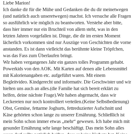
Liebe Marion!
Ich danke dir für die Mühe und Gedanken die du dir meinetwegen
(und natürlich auch unseretwegen) machst. Ich versuche alle Fragen
so ausführlich wie möglich zu beantworten. Verstehe aber bitte,
dass hier immer nur ein Bruchteil von allem steht, was in den
letzten Jahren vorgefallen ist. Dinge, die dir im ersten Moment
lächerlich vorkommen sind nur Auszüge von Geschichten die vorne
anstanden. Es ist dann vielleicht das berühmte kleine Tröpfchen,
was das Fass zum Überlaufen bringt.
Wir haben vergangenes Jahr ein ganzes tolles Programm gehabt.
Powerkids von den AOK. Mit Karten auf denen alle Lebensmittel
mit Kalorienangaben etc. aufgeführt waren. Mit einem
Begleitvideo. Kindgerecht und informativ. Die Geschwister und wir
hielten uns auch an alles.(die Familie hat sich bereit erklärt zu
helfen, deine nächste Frage).Wir haben abgemacht, dass wir
Leckereien nur noch kontrolliert verteilen.(Keine Selbstbedienung)
Obst, Gemüse, fettarme Joghurts, fettreduzierter Aufschnitt und
Käse gehörten schon lange zu unserer Ernährung. Schließlich ist
mein Sohn schon immer etwas „mehr“ gewesen. Ich habe mich mit
gesunder Ernährung sehr lange beschäftigt. Das mein Sohn alles