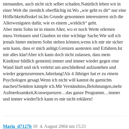
niemanden, auch nicht sich selber schaden.Natürlich leben wir in
einer Welt die ziemlich oberflächig ist.Wo „wie geht es dir“ nur eine
Höflichkeitsfloskel ist.Im Grunde genommen interessieren sich die
Allerwenigsten dafür, wie es einem „wirklich“ geht.
Aber mein Sohn ist in einem Alter, wo er noch Werte erlernen
muss.Vertrauen und Glauben ist eine wichtige Sache.Wie soll ich
jemals hinter meinem Sohn stehen können,wenn ich mir nie sicher
sein kann, dass er mich anlügt.Grenzen austesten und Erfahren.Ist
mir alles klar!Aber ich kann doch nicht zulassen, dass mein
Kind(nur bildlich gemeint) immer und immer wieder gegen eine
Wand läuft und sich verletzt um anschließend aufzustehen und
wieder gegenzurennen.Jahrelang!Als 4 Jähriger hat er zu einem
Psychologen gesagt.Wenn ich nicht will kannst du garnichts
machen!Seitdem kämpfe ich.Mit Verständniss,Belohnungen,mehr
Aufmerksamkeit,Konsequenzen…das ganze Programm…immer
und immer wieder!Ich kann es mir nicht erklären!
Maria_d7127b
10
4. August 2004 um 15:21