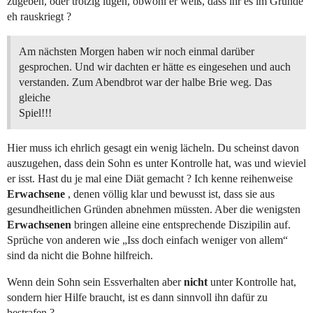
zugeben, oder trotzig lügen, obwohl er weiß, dass ihr es im Grunde
eh rauskriegt ?
Am nächsten Morgen haben wir noch einmal darüber
gesprochen. Und wir dachten er hätte es eingesehen und auch
verstanden. Zum Abendbrot war der halbe Brie weg. Das
gleiche
Spiel!!!
Hier muss ich ehrlich gesagt ein wenig lächeln. Du scheinst davon
auszugehen, dass dein Sohn es unter Kontrolle hat, was und wieviel
er isst. Hast du je mal eine Diät gemacht ? Ich kenne reihenweise
Erwachsene
, denen völlig klar und bewusst ist, dass sie aus
gesundheitlichen Gründen abnehmen müssten. Aber die wenigsten
Erwachsenen
bringen alleine eine entsprechende Diszipilin auf.
Sprüche von anderen wie „Iss doch einfach weniger von allem“
sind da nicht die Bohne hilfreich.
Wenn dein Sohn sein Essverhalten aber
nicht
unter Kontrolle hat,
sondern hier Hilfe braucht, ist es dann sinnvoll ihn dafür zu
bestrafen ?