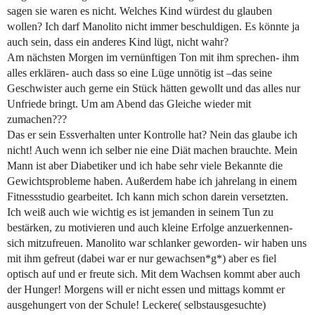
sagen sie waren es nicht. Welches Kind würdest du glauben
wollen? Ich darf Manolito nicht immer beschuldigen. Es könnte ja
auch sein, dass ein anderes Kind lügt, nicht wahr?
Am nächsten Morgen im vernünftigen Ton mit ihm sprechen- ihm
alles erklären- auch dass so eine Lüge unnötig ist –das seine
Geschwister auch gerne ein Stück hätten gewollt und das alles nur
Unfriede bringt. Um am Abend das Gleiche wieder mit
zumachen???
Das er sein Essverhalten unter Kontrolle hat? Nein das glaube ich
nicht! Auch wenn ich selber nie eine Diät machen brauchte. Mein
Mann ist aber Diabetiker und ich habe sehr viele Bekannte die
Gewichtsprobleme haben. Außerdem habe ich jahrelang in einem
Fitnessstudio gearbeitet. Ich kann mich schon darein versetzten.
Ich weiß auch wie wichtig es ist jemanden in seinem Tun zu
bestärken, zu motivieren und auch kleine Erfolge anzuerkennen-
sich mitzufreuen. Manolito war schlanker geworden- wir haben uns
mit ihm gefreut (dabei war er nur gewachsen*g*) aber es fiel
optisch auf und er freute sich. Mit dem Wachsen kommt aber auch
der Hunger! Morgens will er nicht essen und mittags kommt er
ausgehungert von der Schule! Leckere( selbstausgesuchte)