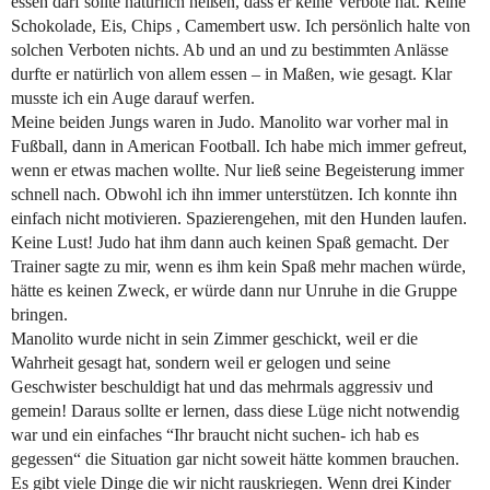
essen darf sollte natürlich heißen, dass er keine Verbote hat. Keine
Schokolade, Eis, Chips , Camembert usw. Ich persönlich halte von
solchen Verboten nichts. Ab und an und zu bestimmten Anlässe
durfte er natürlich von allem essen – in Maßen, wie gesagt. Klar
musste ich ein Auge darauf werfen.
Meine beiden Jungs waren in Judo. Manolito war vorher mal in
Fußball, dann in American Football. Ich habe mich immer gefreut,
wenn er etwas machen wollte. Nur ließ seine Begeisterung immer
schnell nach. Obwohl ich ihn immer unterstützen. Ich konnte ihn
einfach nicht motivieren. Spazierengehen, mit den Hunden laufen.
Keine Lust! Judo hat ihm dann auch keinen Spaß gemacht. Der
Trainer sagte zu mir, wenn es ihm kein Spaß mehr machen würde,
hätte es keinen Zweck, er würde dann nur Unruhe in die Gruppe
bringen.
Manolito wurde nicht in sein Zimmer geschickt, weil er die
Wahrheit gesagt hat, sondern weil er gelogen und seine
Geschwister beschuldigt hat und das mehrmals aggressiv und
gemein! Daraus sollte er lernen, dass diese Lüge nicht notwendig
war und ein einfaches “Ihr braucht nicht suchen- ich hab es
gegessen“ die Situation gar nicht soweit hätte kommen brauchen.
Es gibt viele Dinge die wir nicht rauskriegen. Wenn drei Kinder