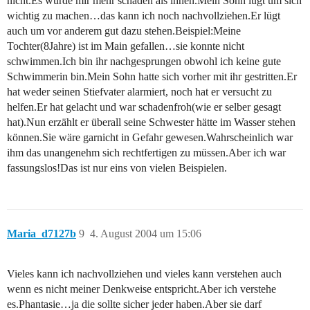
nicht.Es würde mir mehr schaden als ihnen.Mein Sohn lügt um sich
wichtig zu machen…das kann ich noch nachvollziehen.Er lügt
auch um vor anderem gut dazu stehen.Beispiel:Meine
Tochter(8Jahre) ist im Main gefallen…sie konnte nicht
schwimmen.Ich bin ihr nachgesprungen obwohl ich keine gute
Schwimmerin bin.Mein Sohn hatte sich vorher mit ihr gestritten.Er
hat weder seinen Stiefvater alarmiert, noch hat er versucht zu
helfen.Er hat gelacht und war schadenfroh(wie er selber gesagt
hat).Nun erzählt er überall seine Schwester hätte im Wasser stehen
können.Sie wäre garnicht in Gefahr gewesen.Wahrscheinlich war
ihm das unangenehm sich rechtfertigen zu müssen.Aber ich war
fassungslos!Das ist nur eins von vielen Beispielen.
Maria_d7127b
9
4. August 2004 um 15:06
Vieles kann ich nachvollziehen und vieles kann verstehen auch
wenn es nicht meiner Denkweise entspricht.Aber ich verstehe
es.Phantasie…ja die sollte sicher jeder haben.Aber sie darf