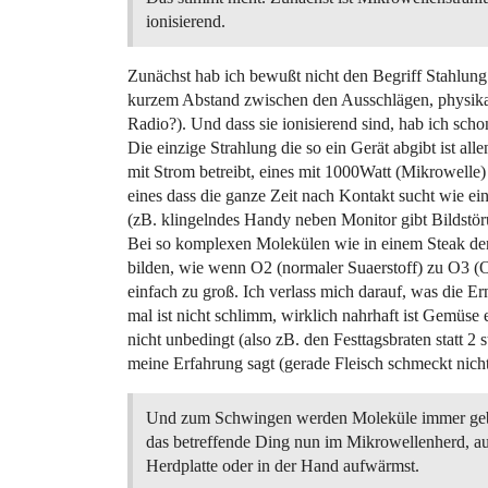
ionisierend.
Zunächst hab ich bewußt nicht den Begriff Stahlung
kurzem Abstand zwischen den Ausschlägen, physikal
Radio?). Und dass sie ionisierend sind, hab ich scho
Die einzige Strahlung die so ein Gerät abgibt ist all
mit Strom betreibt, eines mit 1000Watt (Mikrowelle
eines dass die ganze Zeit nach Kontakt sucht wie e
(zB. klingelndes Handy neben Monitor gibt Bildstörun
Bei so komplexen Molekülen wie in einem Steak denke
bilden, wie wenn O2 (normaler Suaerstoff) zu O3 (
einfach zu groß. Ich verlass mich darauf, was die 
mal ist nicht schlimm, wirklich nahrhaft ist Gemüse 
nicht unbedingt (also zB. den Festtagsbraten statt 2
meine Erfahrung sagt (gerade Fleisch schmeckt nicht
Und zum Schwingen werden Moleküle immer gebr
das betreffende Ding nun im Mikrowellenherd, au
Herdplatte oder in der Hand aufwärmst.