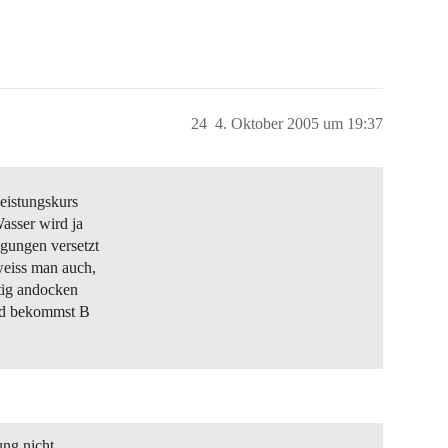
24
4. Oktober 2005 um 19:37
Leistungskurs
asser wird ja
gungen versetzt
weiss man auch,
tig andocken
und bekommst B
ung nicht