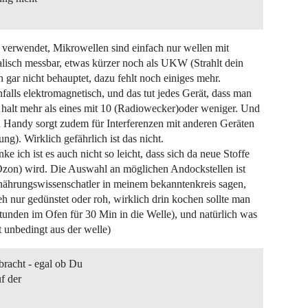
 verwendet, Mikrowellen sind einfach nur wellen mit
isch messbar, etwas kürzer noch als UKW (Strahlt dein
n gar nicht behauptet, dazu fehlt noch einiges mehr.
enfalls elektromagnetisch, und das tut jedes Gerät, dass man
) halt mehr als eines mit 10 (Radiowecker)oder weniger. Und
in Handy sorgt zudem für Interferenzen mit anderen Geräten
g). Wirklich gefährlich ist das nicht.
 ich ist es auch nicht so leicht, dass sich da neue Stoffe
Ozon) wird. Die Auswahl an möglichen Andockstellen ist
Ernährungswissenschatler in meinem bekanntenkreis sagen,
eh nur gedünstet oder roh, wirklich drin kochen sollte man
 stunden im Ofen für 30 Min in die Welle), und natürlich was
 unbedingt aus der welle)
acht - egal ob Du
f der