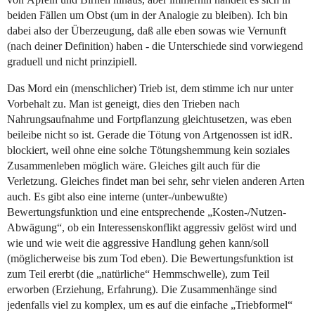
beiden Fällen um Obst (um in der Analogie zu bleiben). Ich bin
dabei also der Überzeugung, daß alle eben sowas wie Vernunft
(nach deiner Definition) haben - die Unterschiede sind vorwiegend
graduell und nicht prinzipiell.
Das Mord ein (menschlicher) Trieb ist, dem stimme ich nur unter
Vorbehalt zu. Man ist geneigt, dies den Trieben nach
Nahrungsaufnahme und Fortpflanzung gleichtusetzen, was eben
beileibe nicht so ist. Gerade die Tötung von Artgenossen ist idR.
blockiert, weil ohne eine solche Tötungshemmung kein soziales
Zusammenleben möglich wäre. Gleiches gilt auch für die
Verletzung. Gleiches findet man bei sehr, sehr vielen anderen Arten
auch. Es gibt also eine interne (unter-/unbewußte)
Bewertungsfunktion und eine entsprechende „Kosten-/Nutzen-
Abwägung“, ob ein Interessenskonflikt aggressiv gelöst wird und
wie und wie weit die aggressive Handlung gehen kann/soll
(möglicherweise bis zum Tod eben). Die Bewertungsfunktion ist
zum Teil ererbt (die „natürliche“ Hemmschwelle), zum Teil
erworben (Erziehung, Erfahrung). Die Zusammenhänge sind
jedenfalls viel zu komplex, um es auf die einfache „Triebformel“