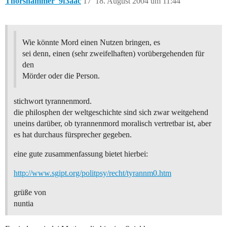
Thorshammer_9f3aac
17
18. August 2004 um 11:44
Wie könnte Mord einen Nutzen bringen, es
sei denn, einen (sehr zweifelhaften) vorübergehenden für
den
Mörder oder die Person.
stichwort tyrannenmord.
die philosphen der weltgeschichte sind sich zwar weitgehend
uneins darüber, ob tyrannenmord moralisch vertretbar ist, aber
es hat durchaus fürsprecher gegeben.
eine gute zusammenfassung bietet hierbei:
http://www.sgipt.org/politpsy/recht/tyrannm0.htm
grüße von
nuntia