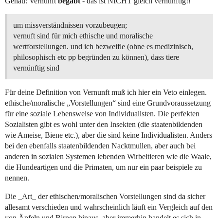
Genau: Vernunft
begabt
- das ist NICHT gleich vernünftig!!
um missverständnissen vorzubeugen;
vernuft sind für mich ethische und moralische
wertforstellungen. und ich bezweifle (ohne es medizinisch,
philosophisch etc pp begründen zu können), dass tiere
vernünftig sind
Für deine Definition von Vernunft muß ich hier ein Veto einlegen.
ethische/moralische „Vorstellungen“ sind eine Grundvoraussetzung
für eine soziale Lebensweise von Individualisten. Die perfekten
Sozialisten gibt es wohl unter den Insekten (die staatenbildenden
wie Ameise, Biene etc.), aber die sind keine Individualisten. Anders
bei den ebenfalls staatenbildenden Nacktmullen, aber auch bei
anderen in sozialen Systemen lebenden Wirbeltieren wie die Waale,
die Hundeartigen und die Primaten, um nur ein paar beispiele zu
nennen.
Die _Art_ der ethischen/moralischen Vorstellungen sind da sicher
allesamt verschieden und wahrscheinlich läuft ein Vergleich auf den
von Äpfeln und Birnen hinaus, aber immerhin handelt es sich in