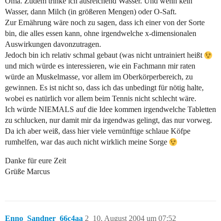
Oma. Zudem trinke ich ausreichend Wasser. Und wenn kein
Wasser, dann Milch (in größeren Mengen) oder O-Saft.
Zur Ernährung wäre noch zu sagen, dass ich einer von der Sorte
bin, die alles essen kann, ohne irgendwelche x-dimensionalen
Auswirkungen davonzutragen.
Jedoch bin ich relativ schmal gebaut (was nicht untrainiert heißt
und mich würde es interessieren, wie ein Fachmann mir raten
würde an Muskelmasse, vor allem im Oberkörperbereich, zu
gewinnen. Es ist nicht so, dass ich das unbedingt für nötig halte,
wobei es natürlich vor allem beim Tennis nicht schlecht wäre.
Ich würde NIEMALS auf die Idee kommen irgendwelche Tabletten
zu schlucken, nur damit mir da irgendwas gelingt, das nur vorweg.
Da ich aber weiß, dass hier viele vernünftige schlaue Köfpe
rumhelfen, war das auch nicht wirklich meine Sorge
Danke für eure Zeit
Grüße Marcus
Enno_Sandner_66c4aa
2
10. August 2004 um 07:52