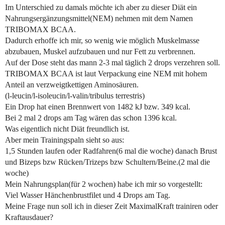
Im Unterschied zu damals möchte ich aber zu dieser Diät ein
Nahrungsergänzungsmittel(NEM) nehmen mit dem Namen
TRIBOMAX BCAA.
Dadurch erhoffe ich mir, so wenig wie möglich Muskelmasse
abzubauen, Muskel aufzubauen und nur Fett zu verbrennen.
Auf der Dose steht das mann 2-3 mal täglich 2 drops verzehren soll.
TRIBOMAX BCAA ist laut Verpackung eine NEM mit hohem
Anteil an verzweigtkettigen Aminosäuren.
(l-leucin/l-isoleucin/l-valin/tribulus terrestris)
Ein Drop hat einen Brennwert von 1482 kJ bzw. 349 kcal.
Bei 2 mal 2 drops am Tag wären das schon 1396 kcal.
Was eigentlich nicht Diät freundlich ist.
Aber mein Trainingspaln sieht so aus:
1,5 Stunden laufen oder Radfahren(6 mal die woche) danach Brust
und Bizeps bzw Rücken/Trizeps bzw Schultern/Beine.(2 mal die
woche)
Mein Nahrungsplan(für 2 wochen) habe ich mir so vorgestellt:
Viel Wasser Hänchenbrustfilet und 4 Drops am Tag.
Meine Frage nun soll ich in dieser Zeit MaximalKraft trainiren oder
Kraftausdauer?