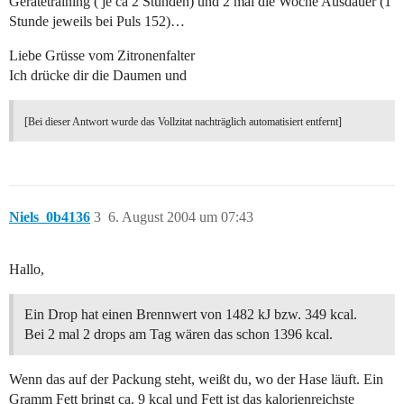
Gerätetraining ( je ca 2 Stunden) und 2 mal die Woche Ausdauer (1
Stunde jeweils bei Puls 152)…
Liebe Grüsse vom Zitronenfalter
Ich drücke dir die Daumen und
[Bei dieser Antwort wurde das Vollzitat nachträglich automatisiert entfernt]
Niels_0b4136
3
6. August 2004 um 07:43
Hallo,
Ein Drop hat einen Brennwert von 1482 kJ bzw. 349 kcal.
Bei 2 mal 2 drops am Tag wären das schon 1396 kcal.
Wenn das auf der Packung steht, weißt du, wo der Hase läuft. Ein
Gramm Fett bringt ca. 9 kcal und Fett ist das kalorienreichste