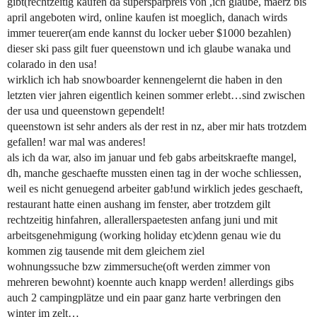
gibt(rechtzeitig kaufen da supersparpreis von ,ich glaube, maerz bis
april angeboten wird, online kaufen ist moeglich, danach wirds
immer teuerer(am ende kannst du locker ueber $1000 bezahlen)
dieser ski pass gilt fuer queenstown und ich glaube wanaka und
colarado in den usa!
wirklich ich hab snowboarder kennengelernt die haben in den
letzten vier jahren eigentlich keinen sommer erlebt…sind zwischen
der usa und queenstown gependelt!
queenstown ist sehr anders als der rest in nz, aber mir hats trotzdem
gefallen! war mal was anderes!
als ich da war, also im januar und feb gabs arbeitskraefte mangel,
dh, manche geschaefte mussten einen tag in der woche schliessen,
weil es nicht genuegend arbeiter gab!und wirklich jedes geschaeft,
restaurant hatte einen aushang im fenster, aber trotzdem gilt
rechtzeitig hinfahren, allerallerspaetesten anfang juni und mit
arbeitsgenehmigung (working holiday etc)denn genau wie du
kommen zig tausende mit dem gleichem ziel
wohnungssuche bzw zimmersuche(oft werden zimmer von
mehreren bewohnt) koennte auch knapp werden! allerdings gibs
auch 2 campingplätze und ein paar ganz harte verbringen den
winter im zelt…