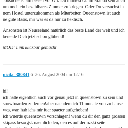
Jobsuche ist am besten vor Ort. Du müßtest ca. im Mai da sein auch
um noch ein bezahlbares Zimmer zu kriegen. Oder Du versuchst in
nem Hostel unterzukommen als Mitarbeiter. Queenstown ist auch
ne gute Basis, mir war es da nur zu hektisch.
Ansonsten ist Neuseeland natürlich das beste Land der welt und ich
beneide Dich jetzt schon glühend!
MOD: Link klickbar gemacht
nicita_380841
6
26. August 2004 um 12:16
hi!
ich hatte eigentlich auch vor genau jetzt in queenstown zu sein und
snowboarden zu lernen!aber nachdem ich 11 monate von zu hause
weg war, hab ichs mir fuer spaeter aufgehoben!
ich wuerde queenstown vorschlagen! wenn du dir den ganz grossen
skipass besorgst. naemlich den, den es auf der nzski seite