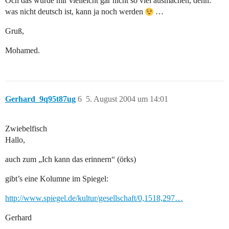
Och das würde mir vielleicht gar nicht so viel ausmachen, denn:
was nicht deutsch ist, kann ja noch werden
…
Gruß,
Mohamed.
Gerhard_9q95t87ug
6
5. August 2004 um 14:01
Zwiebelfisch
Hallo,
auch zum „Ich kann das erinnern“ (örks)
gibt’s eine Kolumne im Spiegel:
http://www.spiegel.de/kultur/gesellschaft/0,1518,297…
Gerhard