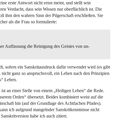
ne erste Antwort nicht ernst meint, und stellt sein
ren Verdacht, dass sein Wissen nur oberflächlich ist. Die
oll ihm den wahren Sinn der Pilgerschaft erschließen. Sie
her als die Frau so formulierte:
cher Auffassung die Reinigung des Geistes von un-
aft, sofern ein Sanskritausdruck dafür verwendet wird (es gibt
nicht ganz so anspruchsvoll, ein Leben nach den Prinzipien
es“ Leben.
st an einer Stelle von einem „Heiligen Leben“ die Rede.
unserem Orden“ übersetzt. Beides kombiniert weist auf die
nschaft hin (auf der Grundlage des Achtfachen Pfades).
kann ich aufgrund mangelnder Sanskritkenntnisse nicht
 Sanskritversion habe ich auch zitiert.