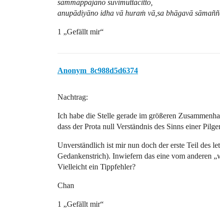
sammappajāno suvimuttacitto,
anupādiyāno idha vā huraṁ vā,sa bhāgavā sāmañña
1 „Gefällt mir“
Anonym_8c988d5d6374
Nachtrag:
Ich habe die Stelle gerade im größeren Zusammenha
dass der Prota null Verständnis des Sinns einer Pilger
Unverständlich ist mir nun doch der erste Teil des l
Gedankenstrich). Inwiefern das eine vom anderen „w
Vielleicht ein Tippfehler?
Chan
1 „Gefällt mir“