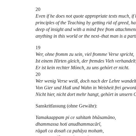
20
Even if he does not quote appropriate texts much, if 
principles of the Teaching by getting rid of greed, h
deep of insight and with a mind free from attachment
anything in this world or the next–that man is a part
19
Wer, ohne fromm zu sein, viel fromme Verse spricht,
Ist einem Hirten gleich, der fremdes Vieh verhandelt
Er ist kein rechter Mönch, zu uns gehört er nicht.
20
Wer wenig Verse weiß, doch nach der Lehre wandelt
Von Gier und Haß und Wahn in Weisheit frei geword
Nicht hier, nicht dort mehr hangt, gehört in unsern 
Sanskritfassung (ohne Gewähr):
Yamakaappam pi ce sahitaṁ bhāsamāno,
dhammassa hoti anudhammacārī,
rāgañ ca dosañ ca pahāya mohaṁ,