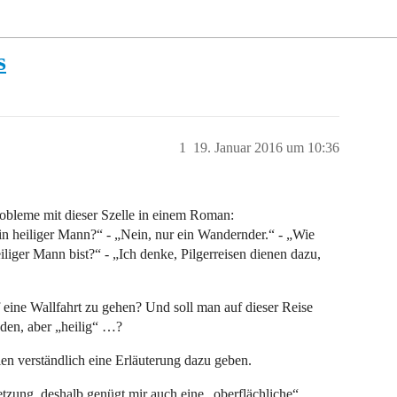
s
1
19. Januar 2016 um 10:36
robleme mit dieser Szelle in einem Roman:
 ein heiliger Mann?“ - „Nein, nur ein Wandernder.“ - „Wie
iliger Mann bist?“ - „Ich denke, Pilgerreisen dienen dazu,
ine Wallfahrt zu gehen? Und soll man auf dieser Reise
nden, aber „heilig“ …?
ien verständlich eine Erläuterung dazu geben.
zung, deshalb genügt mir auch eine „oberflächliche“