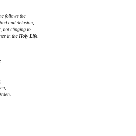
he follows the
atred and delusion,
, not clinging to
ner in the
Holy Life
.
;
,
en,
Orden.