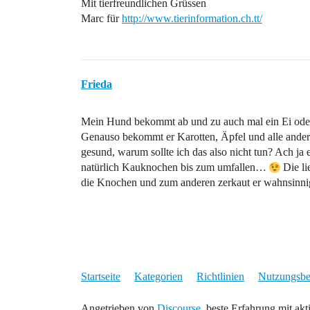
Mit tierfreundlichen Grüssen
Marc für
http://www.tierinformation.ch.tt/
Frieda
Mein Hund bekommt ab und zu auch mal ein Ei oder
Genauso bekommt er Karotten, Äpfel und alle ander
gesund, warum sollte ich das also nicht tun? Ach 
natürlich Kauknochen bis zum umfallen…
Die li
die Knochen und zum anderen zerkaut er wahnsinni
Startseite
Kategorien
Richtlinien
Nutzungsb
Angetrieben von
Discourse
, beste Erfahrung mit akt