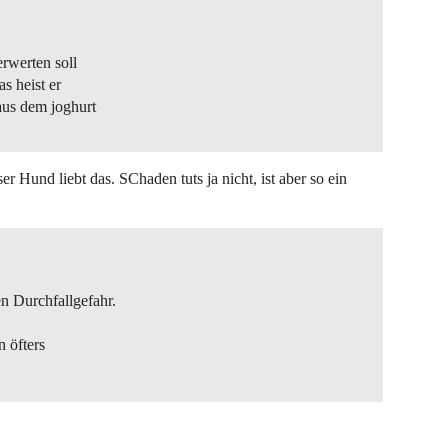
erwerten soll
s heist er
aus dem joghurt
r Hund liebt das. SChaden tuts ja nicht, ist aber so ein
n Durchfallgefahr.
n öfters