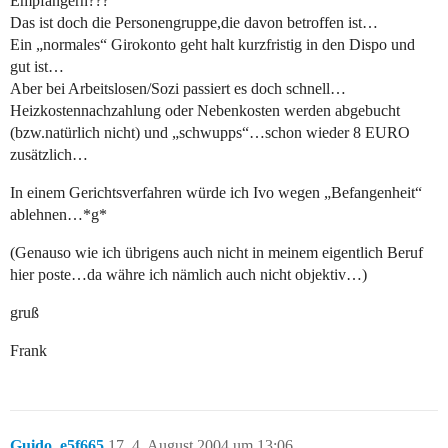
Empfängern???
Das ist doch die Personengruppe,die davon betroffen ist…
Ein „normales“ Girokonto geht halt kurzfristig in den Dispo und
gut ist…
Aber bei Arbeitslosen/Sozi passiert es doch schnell…
Heizkostennachzahlung oder Nebenkosten werden abgebucht
(bzw.natürlich nicht) und „schwupps“…schon wieder 8 EURO
zusätzlich…
In einem Gerichtsverfahren würde ich Ivo wegen „Befangenheit“
ablehnen…*g*
(Genauso wie ich übrigens auch nicht in meinem eigentlich Beruf
hier poste…da währe ich nämlich auch nicht objektiv…)
gruß
Frank
Guido_e5f665
17
4. August 2004 um 13:06