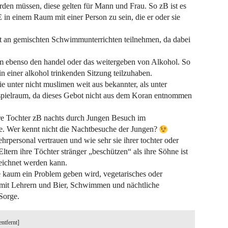
rden müssen, diese gelten für Mann und Frau. So zB ist es
n einem Raum mit einer Person zu sein, die er oder sie
t an gemischten Schwimmunterrichten teilnehmen, da dabei
lam ebenso den handel oder das weitergeben von Alkohol. So
in einer alkohol trinkenden Sitzung teilzuhaben.
ie unter nicht muslimen weit aus bekannter, als unter
nsspielraum, da dieses Gebot nicht aus dem Koran entnommen
hre Tochter zB nachts durch Jungen Besuch im
. Wer kennt nicht die Nachtbesuche der Jungen?
ehrpersonal vertrauen und wie sehr sie ihrer tochter oder
ltern ihre Töchter stränger „beschützen“ als ihre Söhne ist
ezeichnet werden kann.
e kaum ein Problem geben wird, vegetarisches oder
mit Lehrern und Bier, Schwimmen und nächtliche
Sorge.
entfernt]