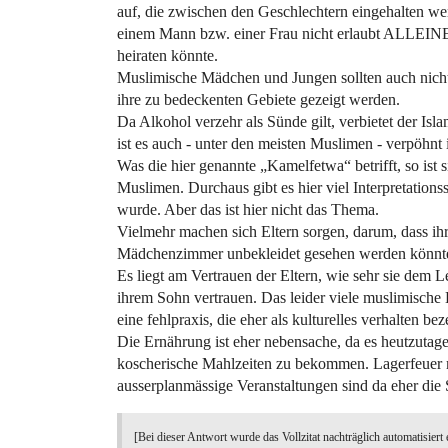
auf, die zwischen den Geschlechtern eingehalten we
einem Mann bzw. einer Frau nicht erlaubt ALLEINE i
heiraten könnte.
Muslimische Mädchen und Jungen sollten auch nich
ihre zu bedeckenten Gebiete gezeigt werden.
Da Alkohol verzehr als Sünde gilt, verbietet der Is
ist es auch - unter den meisten Muslimen - verpöhnt 
Was die hier genannte „Kamelfetwa“ betrifft, so ist s
Muslimen. Durchaus gibt es hier viel Interpretatio
wurde. Aber das ist hier nicht das Thema.
Vielmehr machen sich Eltern sorgen, darum, dass i
Mädchenzimmer unbekleidet gesehen werden könnte
Es liegt am Vertrauen der Eltern, wie sehr sie dem L
ihrem Sohn vertrauen. Das leider viele muslimische E
eine fehlpraxis, die eher als kulturelles verhalten b
Die Ernährung ist eher nebensache, da es heutzutag
koscherische Mahlzeiten zu bekommen. Lagerfeuer 
ausserplanmässige Veranstaltungen sind da eher die 
[Bei dieser Antwort wurde das Vollzitat nachträglich automatisiert 