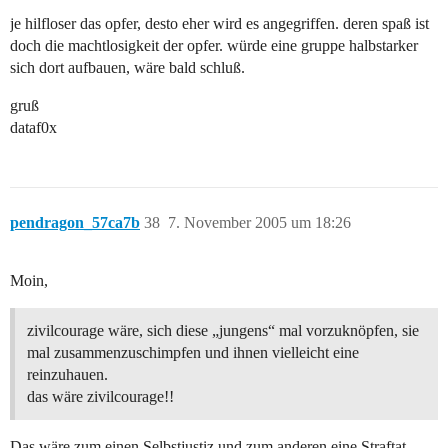
je hilfloser das opfer, desto eher wird es angegriffen. deren spaß ist
doch die machtlosigkeit der opfer. würde eine gruppe halbstarker
sich dort aufbauen, wäre bald schluß.
gruß
dataf0x
pendragon_57ca7b
38
7. November 2005 um 18:26
Moin,
zivilcourage wäre, sich diese „jungens“ mal vorzuknöpfen, sie
mal zusammenzuschimpfen und ihnen vielleicht eine
reinzuhauen.
das wäre zivilcourage!!
Das wäre zum einen Selbstjustiz und zum anderen eine Straftat.