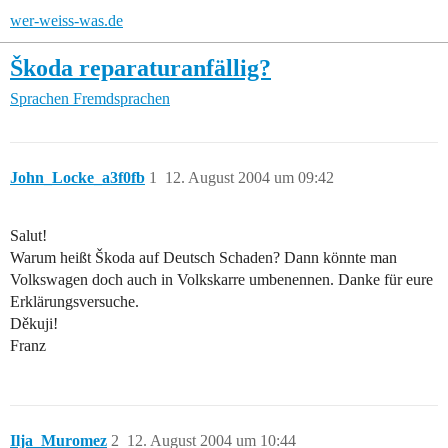
wer-weiss-was.de
Škoda reparaturanfällig?
Sprachen
Fremdsprachen
John_Locke_a3f0fb
1
12. August 2004 um 09:42
Salut!
Warum heißt Škoda auf Deutsch Schaden? Dann könnte man
Volkswagen doch auch in Volkskarre umbenennen. Danke für eure
Erklärungsversuche.
Děkuji!
Franz
Ilja_Muromez
2
12. August 2004 um 10:44