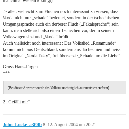
manchmal wie ein k klingt)
-> alle : vielleicht zum Fluchen noch interessant zu wissen, dass
škoda nicht nur „schade“ bedeutet, sondern in der tschechischen
Umgangssprache auch ein derberer Fluch („Fäkalsprache“) sein
kann. man stelle sich also einen Tschechen vor, der in seinem
Volkswagen sitzt und „škoda“ brüllt…
Auch vielleicht noch interessant : Das Volkslied „Rosamunde“
kommt nicht aus Deutschland, sondern aus Tschechien und heisst
im Original „škoda lásky“, frei übersetzt :„Schade um die Liebe“
Gruss Hans-Jürgen
***
[Bei dieser Antwort wurde das Vollzitat nachträglich automatisiert entfernt]
2 „Gefällt mir“
John_Locke_a3f0fb
8
12. August 2004 um 20:21