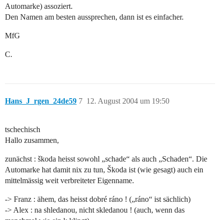
Automarke) assoziert.
Den Namen am besten aussprechen, dann ist es einfacher.
MfG
C.
Hans_J_rgen_24de59
7
12. August 2004 um 19:50
tschechisch
Hallo zusammen,
zunächst : škoda heisst sowohl „schade“ als auch „Schaden“. Die
Automarke hat damit nix zu tun, Škoda ist (wie gesagt) auch ein
mittelmässig weit verbreiteter Eigenname.
-> Franz : ähem, das heisst dobré ráno ! („ráno“ ist sächlich)
-> Alex : na shledanou, nicht skledanou ! (auch, wenn das