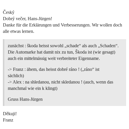
Český
Dobrý večer, Hans-Jürgen!
Danke für die Erklärungen und Verbesserungen. Wir wollen doch
alle etwas lernen.
zunächst : škoda heisst sowohl „schade“ als auch „Schaden“.
Die Automarke hat damit nix zu tun, Škoda ist (wie gesagt)
auch ein mittelmässig weit verbreiteter Eigenname.
-> Franz : ähem, das heisst dobré ráno ! („ráno“ ist
sächlich)
-> Alex : na shledanou, nicht skledanou ! (auch, wenn das
manchmal wie ein k klingt)
Gruss Hans-Jürgen
Děkuji!
Franz