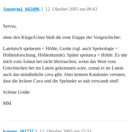
Anonym1_661d96
2
12. Oktober 2005 um 08:43
Servus,
ohne den Kluge/Götze bloß die erste Etappe der Vorgeschichte:
Lateinisch spelaeum = Höhle, Grotte (vgl. auch Speleologie =
Höhlenforschung, Höhlenkunde). Später spelunca = Höhle. Es täte
mich vom Anlaut her nicht überraschen, wenn das Wort vom
Griechischen her ins Latein gekommen wäre, zumal es im Latein
auch das sinnähnliche cava gibt. Aber keinem Katalonier verraten,
dass die leckere Cava und die Spelunke so nah verwandt sind!
Schöne Grüße
MM
hannes_201737
3
12. Oktober 2005 um 15:33