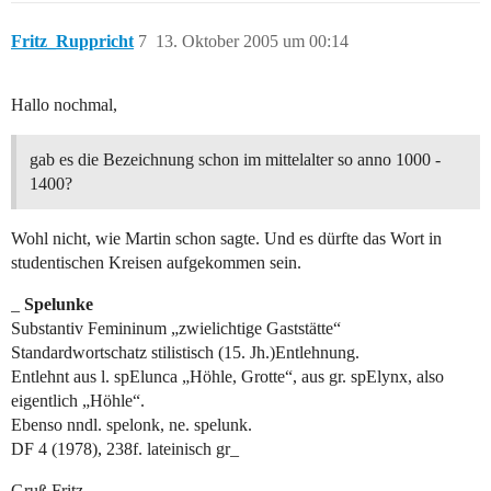
Fritz_Ruppricht
7
13. Oktober 2005 um 00:14
Hallo nochmal,
gab es die Bezeichnung schon im mittelalter so anno 1000 -
1400?
Wohl nicht, wie Martin schon sagte. Und es dürfte das Wort in
studentischen Kreisen aufgekommen sein.
_
Spelunke
Substantiv Femininum „zwielichtige Gaststätte“
Standardwortschatz stilistisch (15. Jh.)Entlehnung.
Entlehnt aus l. spElunca „Höhle, Grotte“, aus gr. spElynx, also
eigentlich „Höhle“.
Ebenso nndl. spelonk, ne. spelunk.
DF 4 (1978), 238f. lateinisch gr_
Gruß Fritz