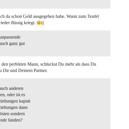
ich da schon Geld ausgegeben habe. Wann zum Teufel
eder flüssig kriegt.
((
„unpassende
auch ganz gut
u den perfekten Mann, schluckst Du mehr als dass Du
u Dir und Deinem Partner.
auch anderen
n, oder ist es
ziehungen kaputt
eziehungen dann
rösten sondern
Ende fanden?