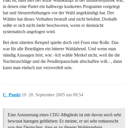
Fakt ist, dass dies der letzte Wahlkampf in der Bundesrepublik war,
in denen eine Partei ein halbwegs konkretes Programm vorgelegt
hat und Steuererhöhungen vor der Wahl angekündigt hat. Der
Wähler hat dieses Verhalten bestraft und nicht belohnt. Deshalb
sollte er sich nicht mehr beschweren, wenn er demnächt
systematisch angelogen wird.
Bei dem zitierten Beispiel spielte doch viel Frust eine Rolle. Das
war für alle Beteiligten ein bitterer Wahlabend. Und wenn man
ständig Aussagen hört, wie: -Ich wähle Merkel nicht, weil die die
Nachtzuschläge und die Pendlerpauschale abschaffen will.- , dann
kann man einfach nur verzweifelt sein.
C_Punkt
19
20. September 2005 um 09:54
Eine Aeusserung eines CDU-Mitglieds ist mir davon noch sehr
bewusst haengen geblieben: Er meinte, er sei sehr enttaeuscht
von den Deutschen, dass es zu diesem Wahlergebnis