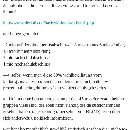
demokratie ist die herrschaft des volkes, und leider ist das volk
dumm!
http://www.destatis.de/basis/d/biwiku/bildab1.php
wir haben gerundet:
12 mio wähler ohne berufsabschluss (18 mio. minus 6 mio schüler)
33 mio mit lehrausbildung
5 mio fachschulabschluss
4 mio hochschulabschluss
—> selbst wenn man diese 80% wahlbeteiligung vom
bildungsniveau von oben nach unten einrechnet, hatten wir
prozentual mehr „dummies“ am wahlzettel als „cleverles“…
und ich möchte behaupten, das unter den 45 mio der ersten beiden
gruppen viele sind, die eben nicht ständig die diskussionsrunden
gesehen haben, tageszeitung (abgesehen von BLÖD) lesen oder
sich anderweitig politisch informieren.
wer hat also mehrheitlich gewählt? statistisch gesehen die „nicht-so-