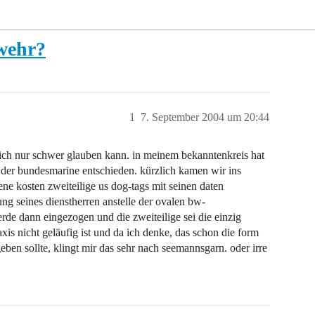
swehr?
1
7. September 2004 um 20:44
ie ich nur schwer glauben kann. in meinem bekanntenkreis hat
ei der bundesmarine entschieden. kürzlich kamen wir ins
gene kosten zweiteilige us dog-tags mit seinen daten
ng seines dienstherren anstelle der ovalen bw-
rde dann eingezogen und die zweiteilige sei die einzig
raxis nicht geläufig ist und da ich denke, das schon die form
geben sollte, klingt mir das sehr nach seemannsgarn. oder irre