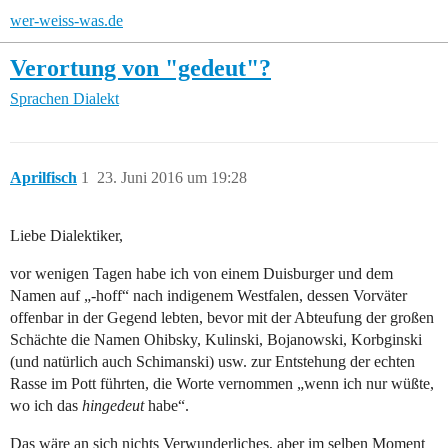
wer-weiss-was.de
Verortung von "gedeut"?
Sprachen
Dialekt
Aprilfisch
1
23. Juni 2016 um 19:28
Liebe Dialektiker,
vor wenigen Tagen habe ich von einem Duisburger und dem
Namen auf „-hoff“ nach indigenem Westfalen, dessen Vorväter
offenbar in der Gegend lebten, bevor mit der Abteufung der großen
Schächte die Namen Ohibsky, Kulinski, Bojanowski, Korbginski
(und natürlich auch Schimanski) usw. zur Entstehung der echten
Rasse im Pott führten, die Worte vernommen „wenn ich nur wüßte,
wo ich das
hingedeut
habe“.
Das wäre an sich nichts Verwunderliches, aber im selben Moment