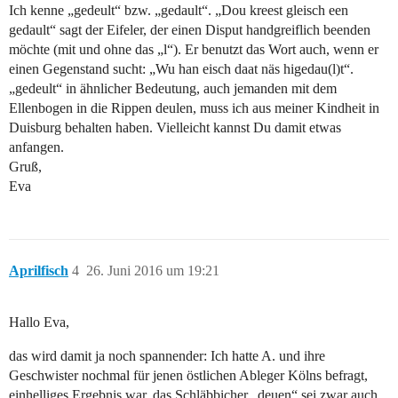
Ich kenne „gedeult“ bzw. „gedault“. „Dou kreest gleisch een
gedault“ sagt der Eifeler, der einen Disput handgreiflich beenden
möchte (mit und ohne das „l“). Er benutzt das Wort auch, wenn er
einen Gegenstand sucht: „Wu han eisch daat näs higedau(l)t“.
„gedeult“ in ähnlicher Bedeutung, auch jemanden mit dem
Ellenbogen in die Rippen deulen, muss ich aus meiner Kindheit in
Duisburg behalten haben. Vielleicht kannst Du damit etwas
anfangen.
Gruß,
Eva
Aprilfisch
4
26. Juni 2016 um 19:21
Hallo Eva,
das wird damit ja noch spannender: Ich hatte A. und ihre
Geschwister nochmal für jenen östlichen Ableger Kölns befragt,
einhelliges Ergebnis war, das Schläbbicher „deuen“ sei zwar auch