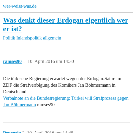
wer-weiss-was.de
Was denkt dieser Erdogan eigentlich wer
er ist?
Politik
Inlandspolitik allgemein
ramses90
1
10. April 2016 um 14:30
Die türkische Regierung erwartet wegen der Erdogan-Satire im
ZDF die Strafverfolgung des Komikers Jan Böhmermann in
Deutschland.
Verbalnote an die Bundesregierung: Türkei will Strafprozess gegen
Jan Böhmermann
ramses90
Penegrin
2
10. April 2016 um 14:48