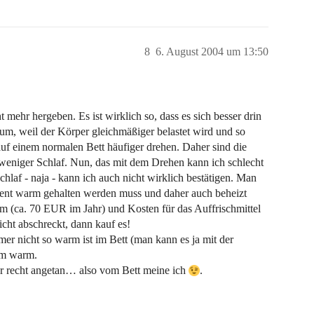
8
6. August 2004 um 13:50
t mehr hergeben. Es ist wirklich so, dass es sich besser drin
kaum, weil der Körper gleichmäßiger belastet wird und so
uf einem normalen Bett häufiger drehen. Daher sind die
weniger Schlaf. Nun, das mit dem Drehen kann ich schlecht
hlaf - naja - kann ich auch nicht wirklich bestätigen. Man
anent warm gehalten werden muss und daher auch beheizt
om (ca. 70 EUR im Jahr) und Kosten für das Auffrischmittel
cht abschreckt, dann kauf es!
mer nicht so warm ist im Bett (man kann es ja mit der
hm warm.
r recht angetan… also vom Bett meine ich
.