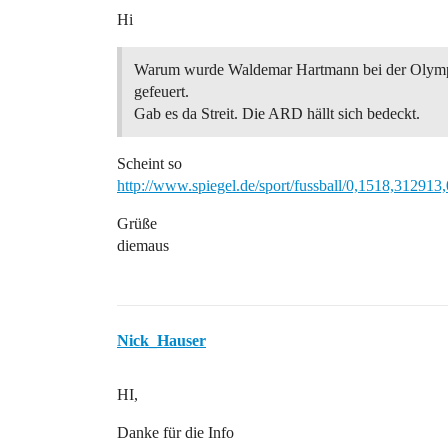
Hi
Warum wurde Waldemar Hartmann bei der Olympi
gefeuert.
Gab es da Streit. Die ARD hällt sich bedeckt.
Scheint so
http://www.spiegel.de/sport/fussball/0,1518,31291
Grüße
diemaus
Nick_Hauser
HI,
Danke für die Info