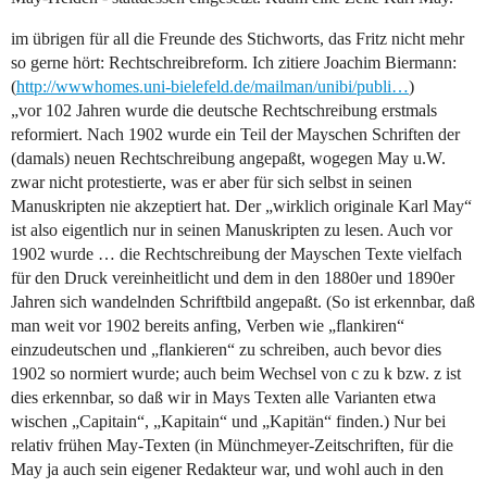
im übrigen für all die Freunde des Stichworts, das Fritz nicht mehr
so gerne hört: Rechtschreibreform. Ich zitiere Joachim Biermann:
(
http://wwwhomes.uni-bielefeld.de/mailman/unibi/publi…
)
„vor 102 Jahren wurde die deutsche Rechtschreibung erstmals
reformiert. Nach 1902 wurde ein Teil der Mayschen Schriften der
(damals) neuen Rechtschreibung angepaßt, wogegen May u.W.
zwar nicht protestierte, was er aber für sich selbst in seinen
Manuskripten nie akzeptiert hat. Der „wirklich originale Karl May“
ist also eigentlich nur in seinen Manuskripten zu lesen. Auch vor
1902 wurde … die Rechtschreibung der Mayschen Texte vielfach
für den Druck vereinheitlicht und dem in den 1880er und 1890er
Jahren sich wandelnden Schriftbild angepaßt. (So ist erkennbar, daß
man weit vor 1902 bereits anfing, Verben wie „flankiren“
einzudeutschen und „flankieren“ zu schreiben, auch bevor dies
1902 so normiert wurde; auch beim Wechsel von c zu k bzw. z ist
dies erkennbar, so daß wir in Mays Texten alle Varianten etwa
wischen „Capitain“, „Kapitain“ und „Kapitän“ finden.) Nur bei
relativ frühen May-Texten (in Münchmeyer-Zeitschriften, für die
May ja auch sein eigener Redakteur war, und wohl auch in den