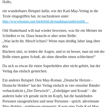
Hallo,
ein wunderbares Beispiel dafür, wie der Karl-May-Verlag in die
Texte eingegriffen hat, ist nachzulesen unter
http://wwwhomes.uni-bielefeld.de/mailman/unibi/publi…
Old Shatterhand will mal wieder beweisen, was für ein Meister im
Schießen er ist. Dazu braucht er aber seine Brille:
„Was lacht ihr, Mesch’schurs? Wenn man dreißig Jahre lang über
den
Büchern sitzt, so leiden die Augen, und es ist besser, man tut mit der
Brille einen guten Schuß, als ohne dieselbe einen schlechten!“
Da sich so etwas für einen Superhelden aber nicht gehört, hat der
Verlag das einfach gestrichen.
Ein anderes Beispiel: Den May-Roman „Deutsche Herzen -
Deutsche Helden“ hat der Verlag einfach in vier einzelne Bänder
verhackstückt („Der Derwisch“, „Zobeljäger und Kosak“ - die
anderen habe ich gerade nicht im Kopf), hat die handelnden
Personen rausgestrichen und neue Personen - sprich: altvertraute
May-Helden - stattdessen eingesetzt. Kaum eine Zeile Karl May.