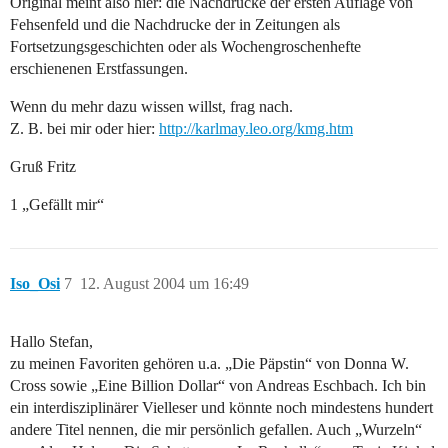
Original meint also hier: die Nachdrucke der ersten Auflage von
Fehsenfeld und die Nachdrucke der in Zeitungen als
Fortsetzungsgeschichten oder als Wochengroschenhefte
erschienenen Erstfassungen.
Wenn du mehr dazu wissen willst, frag nach.
Z. B. bei mir oder hier:
http://karlmay.leo.org/kmg.htm
Gruß Fritz
1 „Gefällt mir“
Iso_Osi
7
12. August 2004 um 16:49
Hallo Stefan,
zu meinen Favoriten gehören u.a. „Die Päpstin“ von Donna W.
Cross sowie „Eine Billion Dollar“ von Andreas Eschbach. Ich bin
ein interdisziplinärer Vielleser und könnte noch mindestens hundert
andere Titel nennen, die mir persönlich gefallen. Auch „Wurzeln“