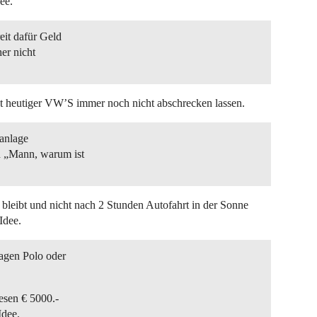
ee.
it dafür Geld
her nicht
tät heutiger VW’S immer noch nicht abschrecken lassen.
aanlage
h „Mann, warum ist
l bleibt und nicht nach 2 Stunden Autofahrt in der Sonne
Idee.
wagen Polo oder
esen € 5000.-
Idee.