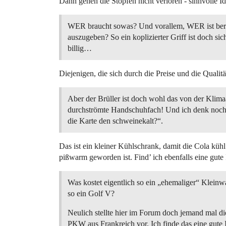
Dann gehen die Stopfen nicht verloren - sinnvolle Id
WER braucht sowas? Und vorallem, WER ist bere
auszugeben? So ein koplizierter Griff ist doch sic
billig…
Diejenigen, die sich durch die Preise und die Quali
Aber der Brüller ist doch wohl das von der Klim
durchströmte Handschuhfach! Und ich denk noc
die Karte den schweinekalt?“.
Das ist ein kleiner Kühlschrank, damit die Cola küh
pißwarm geworden ist. Find’ ich ebenfalls eine gute 
Was kostet eigentlich so ein „ehemaliger“ Klein
so ein Golf V?
Neulich stellte hier im Forum doch jemand mal di
PKW aus Frankreich vor. Ich finde das eine gute 