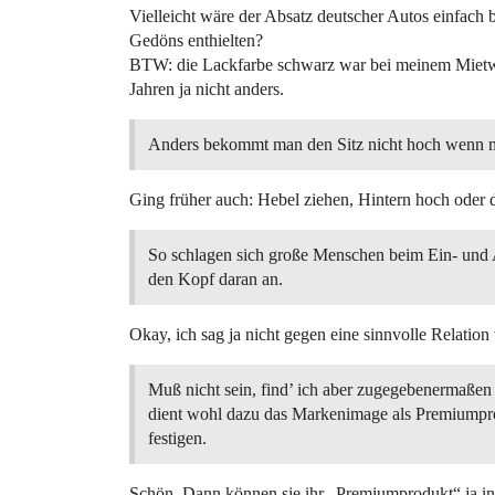
Vielleicht wäre der Absatz deutscher Autos einfach b
Gedöns enthielten?
BTW: die Lackfarbe schwarz war bei meinem Mietw
Jahren ja nicht anders.
Anders bekommt man den Sitz nicht hoch wenn ma
Ging früher auch: Hebel ziehen, Hintern hoch oder 
So schlagen sich große Menschen beim Ein- und 
den Kopf daran an.
Okay, ich sag ja nicht gegen eine sinnvolle Relatio
Muß nicht sein, find’ ich aber zugegebenermaßen
dient wohl dazu das Markenimage als Premiumpr
festigen.
Schön. Dann können sie ihr „Premiumprodukt“ ja in 