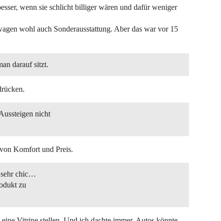
esser, wenn sie schlicht billiger wären und dafür weniger
agen wohl auch Sonderausstattung. Aber das war vor 15
n darauf sitzt.
drücken.
Aussteigen nicht
n von Komfort und Preis.
 sehr chic…
odukt zu
eine Vitrine stellen. Und ich dachte immer, Autos könnte