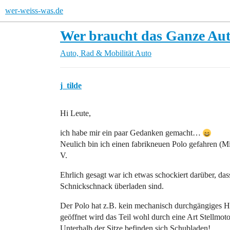
wer-weiss-was.de
Wer braucht das Ganze Au
Auto, Rad & Mobilität
Auto
j_tilde
Hi Leute,
ich habe mir ein paar Gedanken gemacht…
Neulich bin ich einen fabrikneuen Polo gefahren (Mi
V.
Ehrlich gesagt war ich etwas schockiert darüber, d
Schnickschnack überladen sind.
Der Polo hat z.B. kein mechanisch durchgängiges Hec
geöffnet wird das Teil wohl durch eine Art Stellmot
Unterhalb der Sitze befinden sich Schubladen!