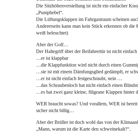
Die Sitzhöhenverstellung ist nicht ein einfacher Kno
„Pumphebel“.
Die Lüftungsklappen im Fahrgastraum scheinen auch 
Andererseits kann man kein Stück erkennen ob die K
weiß beleuchtet)
Aber der Golf…
Der Haltegriff über der Beifahrertür ist nicht einfac
…er ist klappbar
…die Klappfunktion wird nicht durch einen Gummip
…sie ist mit einem Dämfungsglied gedämpft, er schw
…er ist nicht einfach festgeschraubt, nein …
…das Schraubenloch hat nicht einfach einen Blindst
…es hat zwei ganz kleine, filigrane Klappen hinter 
WER braucht sowas? Und vorallem, WER ist bereit da
sicher nicht billig…
Aber der Brüller ist doch wohl das von der Klimaa
„Mann, warum ist die Karte den schweinekalt?“.