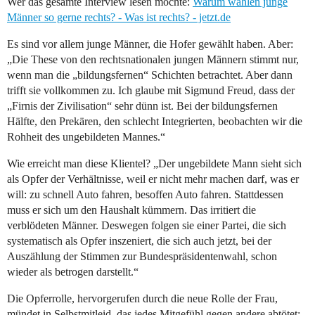
Wer das gesamte Interview lesen möchte:
Warum wählen junge
Männer so gerne rechts? - Was ist rechts? - jetzt.de
Es sind vor allem junge Männer, die Hofer gewählt haben. Aber:
„Die These von den rechtsnationalen jungen Männern stimmt nur,
wenn man die „bildungsfernen“ Schichten betrachtet. Aber dann
trifft sie vollkommen zu. Ich glaube mit Sigmund Freud, dass der
„Firnis der Zivilisation“ sehr dünn ist. Bei der bildungsfernen
Hälfte, den Prekären, den schlecht Integrierten, beobachten wir die
Rohheit des ungebildeten Mannes.“
Wie erreicht man diese Klientel? „Der ungebildete Mann sieht sich
als Opfer der Verhältnisse, weil er nicht mehr machen darf, was er
will: zu schnell Auto fahren, besoffen Auto fahren. Stattdessen
muss er sich um den Haushalt kümmern. Das irritiert die
verblödeten Männer. Deswegen folgen sie einer Partei, die sich
systematisch als Opfer inszeniert, die sich auch jetzt, bei der
Auszählung der Stimmen zur Bundespräsidentenwahl, schon
wieder als betrogen darstellt.“
Die Opferrolle, hervorgerufen durch die neue Rolle der Frau,
mündet in Selbstmitleid, das jedes Mitgefühl gegen andere abtötet: