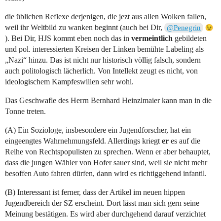
die üblichen Reflexe derjenigen, die jezt aus allen Wolken fallen,
weil ihr Weltbild zu wanken beginnt (auch bei Dir,
@Penegrin
). Bei Dir, HJS kommt eben noch das in
vermeintlich
gebildeten
und pol. interessierten Kreisen der Linken bemühte Labeling als
„Nazi“ hinzu. Das ist nicht nur historisch völlig falsch, sondern
auch politologisch lächerlich. Von Intellekt zeugt es nicht, von
ideologischem Kampfeswillen sehr wohl.
Das Geschwafle des Herrn Bernhard Heinzlmaier kann man in die
Tonne treten.
(A) Ein Soziologe, insbesondere ein Jugendforscher, hat ein
eingeengtes Wahrnehmungsfeld. Allerdings kriegt
er
es auf die
Reihe von Rechtspopulisten zu sprechen. Wenn er aber behauptet,
dass die jungen Wähler von Hofer sauer sind, weil sie nicht mehr
besoffen Auto fahren dürfen, dann wird es richtiggehend infantil.
(B) Interessant ist ferner, dass der Artikel im neuen hippen
Jugendbereich der SZ erscheint. Dort lässt man sich gern seine
Meinung bestätigen. Es wird aber durchgehend darauf verzichtet