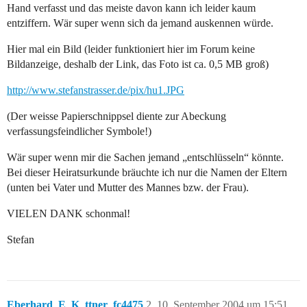
Hand verfasst und das meiste davon kann ich leider kaum
entziffern. Wär super wenn sich da jemand auskennen würde.
Hier mal ein Bild (leider funktioniert hier im Forum keine
Bildanzeige, deshalb der Link, das Foto ist ca. 0,5 MB groß)
http://www.stefanstrasser.de/pix/hu1.JPG
(Der weisse Papierschnippsel diente zur Abeckung
verfassungsfeindlicher Symbole!)
Wär super wenn mir die Sachen jemand „entschlüsseln“ könnte.
Bei dieser Heiratsurkunde bräuchte ich nur die Namen der Eltern
(unten bei Vater und Mutter des Mannes bzw. der Frau).
VIELEN DANK schonmal!
Stefan
Eberhard_E_K_ttner_fc4475
2
10. September 2004 um 15:51