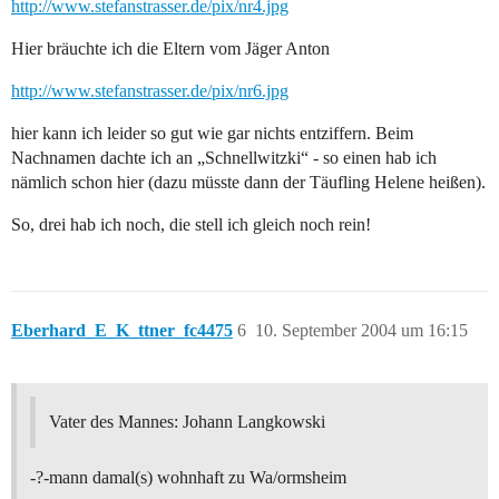
http://www.stefanstrasser.de/pix/nr4.jpg
Hier bräuchte ich die Eltern vom Jäger Anton
http://www.stefanstrasser.de/pix/nr6.jpg
hier kann ich leider so gut wie gar nichts entziffern. Beim
Nachnamen dachte ich an „Schnellwitzki“ - so einen hab ich
nämlich schon hier (dazu müsste dann der Täufling Helene heißen).
So, drei hab ich noch, die stell ich gleich noch rein!
Eberhard_E_K_ttner_fc4475
6
10. September 2004 um 16:15
Vater des Mannes: Johann Langkowski
-?-mann damal(s) wohnhaft zu Wa/ormsheim