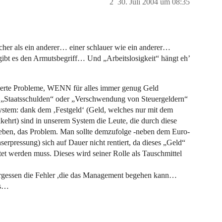
2
30. Juli 2004 um 08:35
icher als ein anderer… einer schlauer wie ein anderer…
 gibt es den Armutsbegriff… Und „Arbeitslosigkeit“ hängt eh’
swerte Probleme, WENN für alles immer genug Geld
„Staatsschulden“ oder „Verschwendung von Steuergeldern“
 System: dank dem ‚Festgeld‘ (Geld, welches nur mit dem
hrt) sind in unserem System die Leute, die durch diese
geben, das Problem. Man sollte demzufolge -neben dem Euro-
erpressung) sich auf Dauer nicht rentiert, da dieses „Geld“
et werden muss. Dieses wird seiner Rolle als Tauschmittel
vergessen die Fehler ,die das Management begehen kann…
as…