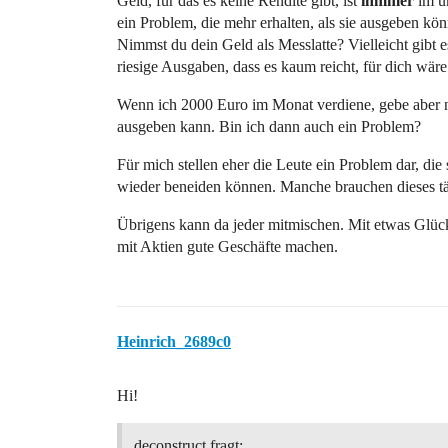
Geld, für das es keine Rendite gibt, ist
inmmer
im um
ein Problem, die mehr erhalten, als sie ausgeben kö
Nimmst du dein Geld als Messlatte? Vielleicht gibt e
riesige Ausgaben, dass es kaum reicht, für dich wäre
Wenn ich 2000 Euro im Monat verdiene, gebe aber nu
ausgeben kann. Bin ich dann auch ein Problem?
Für mich stellen eher die Leute ein Problem dar, di
wieder beneiden können. Manche brauchen dieses tä
Übrigens kann da jeder mitmischen. Mit etwas Glüc
mit Aktien gute Geschäfte machen.
Heinrich_2689c0
Hi!
deconstruct fragt: