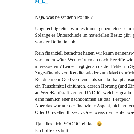
M_L_
Naja, was heisst denn Politik ?
Ungerechtigkeiten wird es immer geben: einer ist re
Solange es Unterschiede im materiellen Besitz gibt,
von der Definition ab…
Rein finanziell betrachtet hätten wir kaum nennen
vorhanden wäre. Wen würden da noch Begriffe wie 
interessieren ? Leider liegt genau da der Fehler im
Zugeständnis von Rendite wieder zum Markt zurückke
Rendite mehr Geld verdienen als sie überhaupt aus
ein Tauschmittel einführen, dessen Hortung (und Zins
an Wert/Kaufkraft verliert UND für welches gearbeit
dann nämlich eher nachkommen als das ‚Festgeld‘
Aber das war nur der finanzielle Aspekt, nicht zu 
Oder Umwelteinflüsse… Oder weiss-der-Teufel-w
Tja, alles nicht SOOOO einfach
Ich hoffe das hilft