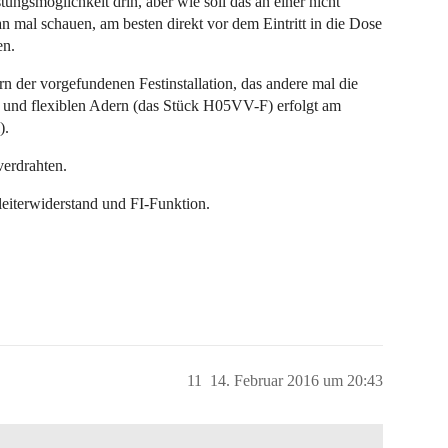
ungsmöglichkeit drin, aber wie soll das an einer nicht
mal schauen, am besten direkt vor dem Eintritt in die Dose
en.
n der vorgefundenen Festinstallation, das andere mal die
und flexiblen Adern (das Stück H05VV-F) erfolgt am
).
erdrahten.
eiterwiderstand und FI-Funktion.
11
14. Februar 2016 um 20:43