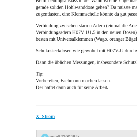
Beim Leitungsauslass in der Wand ist eine Zugentlast
gerade soliden Hohlwanddose gehen? Da müsste man 
zugentlasten, eine Klemmschelle könnte da gut pass
Verbindung zwischen starren Adern (einmal die Ader
Verbindungsadern H07V-U1,5 in den neuen Dosen) 
besten mit Universalklemmen (Wago, oranger Bügel
Schukosteckdosen wie gewohnt mit H07V-U durchv
Dann die üblichen Messungen, insbesondere Schutzl
Tip:
Vorbereiten, Fachmann machen lassen.
Der haftet dann auch für seine Arbeit.
X_Strom
anon53309284: