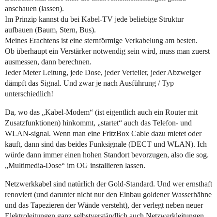
anschauen (lassen).
Im Prinzip kannst du bei Kabel-TV jede beliebige Struktur
aufbauen (Baum, Stern, Bus).
Meines Erachtens ist eine sternförmige Verkabelung am besten.
Ob überhaupt ein Verstärker notwendig sein wird, muss man zuerst
ausmessen, dann berechnen.
Jeder Meter Leitung, jede Dose, jeder Verteiler, jeder Abzweiger
dämpft das Signal. Und zwar je nach Ausführung / Typ
unterschiedlich!
Da, wo das „Kabel-Modem“ (ist eigentlich auch ein Router mit
Zusatzfunktionen) hinkommt, „startet“ auch das Telefon- und
WLAN-signal. Wenn man eine FritzBox Cable dazu mietet oder
kauft, dann sind das beides Funksignale (DECT und WLAN). Ich
würde dann immer einen hohen Standort bevorzugen, also die sog.
„Multimedia-Dose“ im OG installieren lassen.
Netzwerkkabel sind natürlich der Gold-Standard. Und wer ernsthaft
renoviert (und darunter nicht nur den Einbau goldener Wasserhähne
und das Tapezieren der Wände versteht), der verlegt neben neuer
Elektroleitungen ganz selbstverständlich auch Netzwerkleitungen.