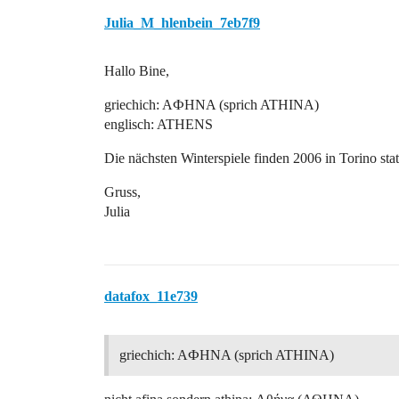
Julia_M_hlenbein_7eb7f9
Hallo Bine,
griechich: AФHNA (sprich ATHINA)
englisch: ATHENS
Die nächsten Winterspiele finden 2006 in Torino stat
Gruss,
Julia
datafox_11e739
griechich: AФHNA (sprich ATHINA)