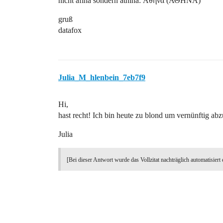
nicht afina sondern athina: Αθήνα (ΑΘΗΝΑ)
gruß
datafox
Julia_M_hlenbein_7eb7f9
Hi,
hast recht! Ich bin heute zu blond um vernünftig ab
Julia
[Bei dieser Antwort wurde das Vollzitat nachträglich automatisiert 