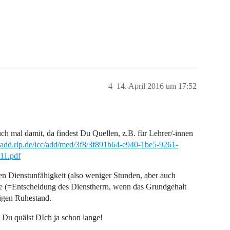
4
14. April 2016 um 17:52
uch mal damit, da findest Du Quellen, z.B. für Lehrer/-innen
add.rlp.de/icc/add/med/3f8/3f891b64-e940-1be5-9261-
11.pdf
ten Dienstunfähigkeit (also weniger Stunden, aber auch
le (=Entscheidung des Dienstherrn, wenn das Grundgehalt
itigen Ruhestand.
 Du quälst DIch ja schon lange!