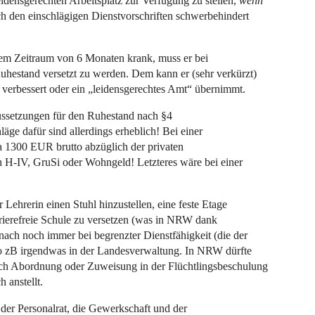
leidensgerechten Arbeitsplatz zur Verfügung zu stellen,
wenn
ch den einschlägigen Dienstvorschriften schwerbehindert
nem Zeitraum von 6 Monaten krank, muss er bei
Ruhestand versetzt zu werden. Dem kann er (sehr verkürzt)
t verbessert oder ein „leidensgerechtes Amt“ übernimmt.
aussetzungen für den Ruhestand nach §4
ge dafür sind allerdings erheblich! Bei einer
 1300 EUR brutto abzüglich der privaten
 H-IV, GruSi oder Wohngeld! Letzteres wäre bei einer
 Lehrerin einen Stuhl hinzustellen, eine feste Etage
rrierefreie Schule zu versetzen (was in NRW dank
anach noch immer bei begrenzter Dienstfähigkeit (die der
also zB irgendwas in der Landesverwaltung. In NRW dürfte
urch Abordnung oder Zuweisung in der Flüchtlingsbeschulung
 anstellt.
 der Personalrat, die Gewerkschaft und der