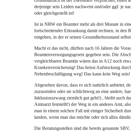
Grundsätzlich ist der Dienstherr verpflichtet, einen 
derjenige sein Leiden nachweist und/oder ggf. je na
oder gleichgestellt ist!
Ist in NRW ein Beamter mehr als drei Monate in ei
fortschreitender Erkrankung damit rechnen, in den 
entgehen, in der er seinen Gesundheitszustand selbs
Macht er das nicht, dürften nach 16 Jahren die Vor
Beamtenversorgungsgesetz gegeben sein. Die Abschlä
vergleichbaren Beamtin wären das in A12 noch etwa
Krankenversicherung! Das heisst Aufstockung durch
Nebenbeschäftigung weg! Das kann kein Weg sein!
Abgesehen davon, dass es sich natürlich anbietet, der
zuzuornden oder sie schlichtweg an eine andere, ba
Inklusionszwang ziemlich gut geht!) , bleibt auch d
Amtsarzt feststellt!) der Weg in ein anderes Amt, 
man in einem solchen Fall mit einiger Sicherheit d
landen, wenn man das möchte oder sich allzu dämlich
Die Beratungsstellen sind die bereits genannte SBV,