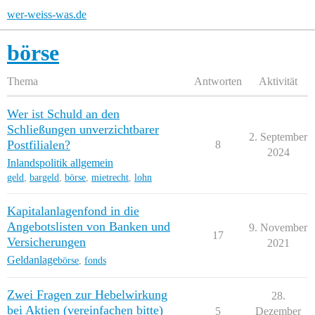
wer-weiss-was.de
börse
Thema
Antworten
Aktivität
Wer ist Schuld an den
Schließungen unverzichtbarer
2. September
Postfilialen?
8
2024
Inlandspolitik allgemein
geld
,
bargeld
,
börse
,
mietrecht
,
lohn
Kapitalanlagenfond in die
Angebotslisten von Banken und
9. November
17
Versicherungen
2021
Geldanlage
börse
,
fonds
Zwei Fragen zur Hebelwirkung
28.
bei Aktien (vereinfachen bitte)
5
Dezember