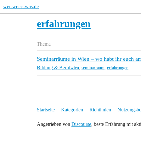
wer-weiss-was.de
erfahrungen
Thema
Seminarräume in Wien – wo habt ihr euch am
Bildung & Beruf
wien
,
seminarraum
,
erfahrungen
Startseite
Kategorien
Richtlinien
Nutzungsb
Angetrieben von
Discourse
, beste Erfahrung mit akt