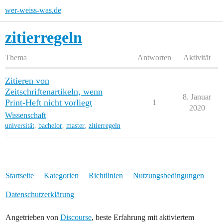
wer-weiss-was.de
zitierregeln
Thema
Antworten
Aktivität
Zitieren von
Zeitschriftenartikeln, wenn
8. Januar
Print-Heft nicht vorliegt
1
2020
Wissenschaft
universität
,
bachelor
,
master
,
zitierregeln
Startseite
Kategorien
Richtlinien
Nutzungsbedingungen
Datenschutzerklärung
Angetrieben von
Discourse
, beste Erfahrung mit aktiviertem