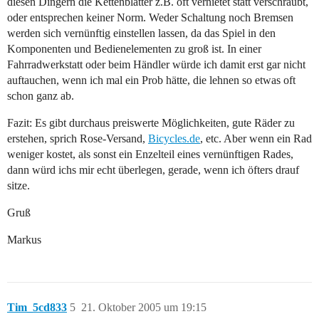
diesen Dingern die Kettenblätter z.B. oft vernietet statt verschraubt,
oder entsprechen keiner Norm. Weder Schaltung noch Bremsen
werden sich vernünftig einstellen lassen, da das Spiel in den
Komponenten und Bedienelementen zu groß ist. In einer
Fahrradwerkstatt oder beim Händler würde ich damit erst gar nicht
auftauchen, wenn ich mal ein Prob hätte, die lehnen so etwas oft
schon ganz ab.
Fazit: Es gibt durchaus preiswerte Möglichkeiten, gute Räder zu
erstehen, sprich Rose-Versand,
Bicycles.de
, etc. Aber wenn ein Rad
weniger kostet, als sonst ein Enzelteil eines vernünftigen Rades,
dann würd ichs mir echt überlegen, gerade, wenn ich öfters drauf
sitze.
Gruß
Markus
Tim_5cd833
5
21. Oktober 2005 um 19:15