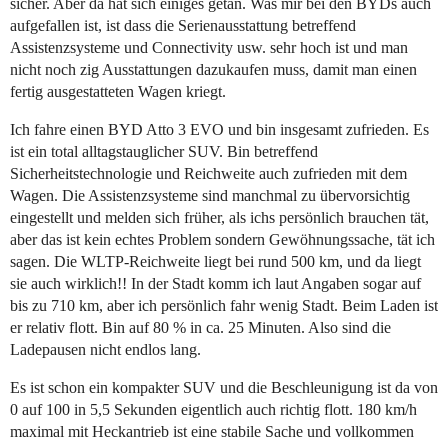
sicher. Aber da hat sich einiges getan. Was mir bei den BYDs auch
aufgefallen ist, ist dass die Serienausstattung betreffend
Assistenzsysteme und Connectivity usw. sehr hoch ist und man
nicht noch zig Ausstattungen dazukaufen muss, damit man einen
fertig ausgestatteten Wagen kriegt.
Ich fahre einen BYD Atto 3 EVO und bin insgesamt zufrieden. Es
ist ein total alltagstauglicher SUV. Bin betreffend
Sicherheitstechnologie und Reichweite auch zufrieden mit dem
Wagen. Die Assistenzsysteme sind manchmal zu übervorsichtig
eingestellt und melden sich früher, als ichs persönlich brauchen tät,
aber das ist kein echtes Problem sondern Gewöhnungssache, tät ich
sagen. Die WLTP-Reichweite liegt bei rund 500 km, und da liegt
sie auch wirklich!! In der Stadt komm ich laut Angaben sogar auf
bis zu 710 km, aber ich persönlich fahr wenig Stadt. Beim Laden ist
er relativ flott. Bin auf 80 % in ca. 25 Minuten. Also sind die
Ladepausen nicht endlos lang.
Es ist schon ein kompakter SUV und die Beschleunigung ist da von
0 auf 100 in 5,5 Sekunden eigentlich auch richtig flott. 180 km/h
maximal mit Heckantrieb ist eine stabile Sache und vollkommen