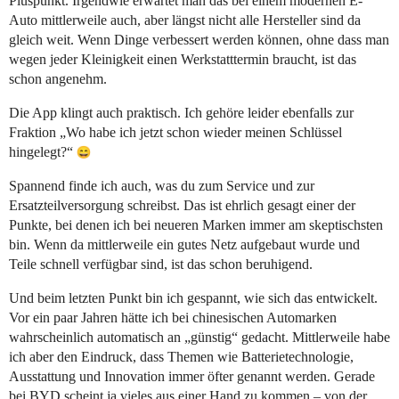
Pluspunkt. Irgendwie erwartet man das bei einem modernen E-
Auto mittlerweile auch, aber längst nicht alle Hersteller sind da
gleich weit. Wenn Dinge verbessert werden können, ohne dass man
wegen jeder Kleinigkeit einen Werkstatttermin braucht, ist das
schon angenehm.
Die App klingt auch praktisch. Ich gehöre leider ebenfalls zur
Fraktion „Wo habe ich jetzt schon wieder meinen Schlüssel
hingelegt?“
Spannend finde ich auch, was du zum Service und zur
Ersatzteilversorgung schreibst. Das ist ehrlich gesagt einer der
Punkte, bei denen ich bei neueren Marken immer am skeptischsten
bin. Wenn da mittlerweile ein gutes Netz aufgebaut wurde und
Teile schnell verfügbar sind, ist das schon beruhigend.
Und beim letzten Punkt bin ich gespannt, wie sich das entwickelt.
Vor ein paar Jahren hätte ich bei chinesischen Automarken
wahrscheinlich automatisch an „günstig“ gedacht. Mittlerweile habe
ich aber den Eindruck, dass Themen wie Batterietechnologie,
Ausstattung und Innovation immer öfter genannt werden. Gerade
bei BYD scheint ja vieles aus einer Hand zu kommen – von der