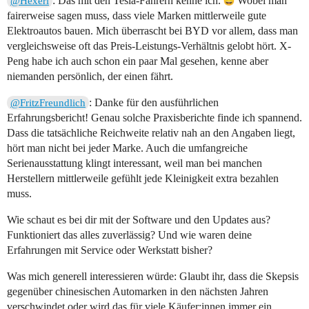
: Das mit den Tesla-Fahrern kenne ich.
Wobei man
@Hexerl
fairerweise sagen muss, dass viele Marken mittlerweile gute
Elektroautos bauen. Mich überrascht bei BYD vor allem, dass man
vergleichsweise oft das Preis-Leistungs-Verhältnis gelobt hört. X-
Peng habe ich auch schon ein paar Mal gesehen, kenne aber
niemanden persönlich, der einen fährt.
: Danke für den ausführlichen
@FritzFreundlich
Erfahrungsbericht! Genau solche Praxisberichte finde ich spannend.
Dass die tatsächliche Reichweite relativ nah an den Angaben liegt,
hört man nicht bei jeder Marke. Auch die umfangreiche
Serienausstattung klingt interessant, weil man bei manchen
Herstellern mittlerweile gefühlt jede Kleinigkeit extra bezahlen
muss.
Wie schaut es bei dir mit der Software und den Updates aus?
Funktioniert das alles zuverlässig? Und wie waren deine
Erfahrungen mit Service oder Werkstatt bisher?
Was mich generell interessieren würde: Glaubt ihr, dass die Skepsis
gegenüber chinesischen Automarken in den nächsten Jahren
verschwindet oder wird das für viele Käufer:innen immer ein