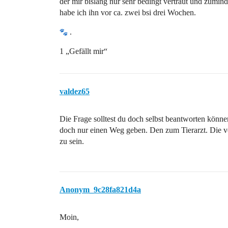
der mir bislang nur sehr bedingt vertraut und zumin
habe ich ihn vor ca. zwei bsi drei Wochen.
.
1 „Gefällt mir“
valdez65
Die Frage solltest du doch selbst beantworten könne
doch nur einen Weg geben. Den zum Tierarzt. Die 
zu sein.
Anonym_9c28fa821d4a
Moin,