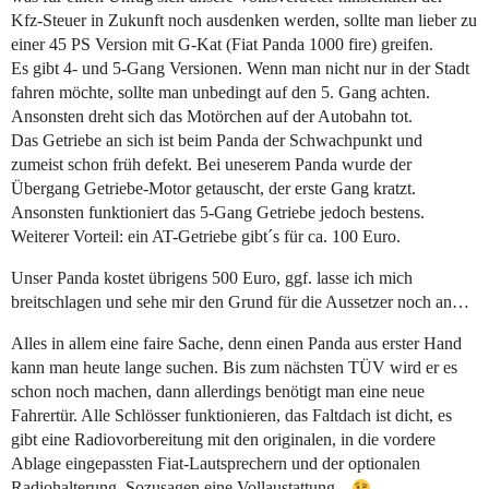
Kfz-Steuer in Zukunft noch ausdenken werden, sollte man lieber zu
einer 45 PS Version mit G-Kat (Fiat Panda 1000 fire) greifen.
Es gibt 4- und 5-Gang Versionen. Wenn man nicht nur in der Stadt
fahren möchte, sollte man unbedingt auf den 5. Gang achten.
Ansonsten dreht sich das Motörchen auf der Autobahn tot.
Das Getriebe an sich ist beim Panda der Schwachpunkt und
zumeist schon früh defekt. Bei uneserem Panda wurde der
Übergang Getriebe-Motor getauscht, der erste Gang kratzt.
Ansonsten funktioniert das 5-Gang Getriebe jedoch bestens.
Weiterer Vorteil: ein AT-Getriebe gibt´s für ca. 100 Euro.
Unser Panda kostet übrigens 500 Euro, ggf. lasse ich mich
breitschlagen und sehe mir den Grund für die Aussetzer noch an…
Alles in allem eine faire Sache, denn einen Panda aus erster Hand
kann man heute lange suchen. Bis zum nächsten TÜV wird er es
schon noch machen, dann allerdings benötigt man eine neue
Fahrertür. Alle Schlösser funktionieren, das Faltdach ist dicht, es
gibt eine Radiovorbereitung mit den originalen, in die vordere
Ablage eingepassten Fiat-Lautsprechern und der optionalen
Radiohalterung. Sozusagen eine Vollaustattung…