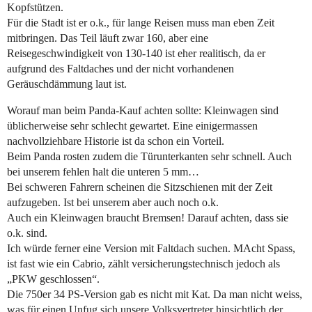
Kopfstützen.
Für die Stadt ist er o.k., für lange Reisen muss man eben Zeit
mitbringen. Das Teil läuft zwar 160, aber eine
Reisegeschwindigkeit von 130-140 ist eher realitisch, da er
aufgrund des Faltdaches und der nicht vorhandenen
Geräuschdämmung laut ist.
Worauf man beim Panda-Kauf achten sollte: Kleinwagen sind
üblicherweise sehr schlecht gewartet. Eine einigermassen
nachvollziehbare Historie ist da schon ein Vorteil.
Beim Panda rosten zudem die Türunterkanten sehr schnell. Auch
bei unserem fehlen halt die unteren 5 mm…
Bei schweren Fahrern scheinen die Sitzschienen mit der Zeit
aufzugeben. Ist bei unserem aber auch noch o.k.
Auch ein Kleinwagen braucht Bremsen! Darauf achten, dass sie
o.k. sind.
Ich würde ferner eine Version mit Faltdach suchen. MAcht Spass,
ist fast wie ein Cabrio, zählt versicherungstechnisch jedoch als
„PKW geschlossen“.
Die 750er 34 PS-Version gab es nicht mit Kat. Da man nicht weiss,
was für einen Unfug sich unsere Volksvertreter hinsichtlich der