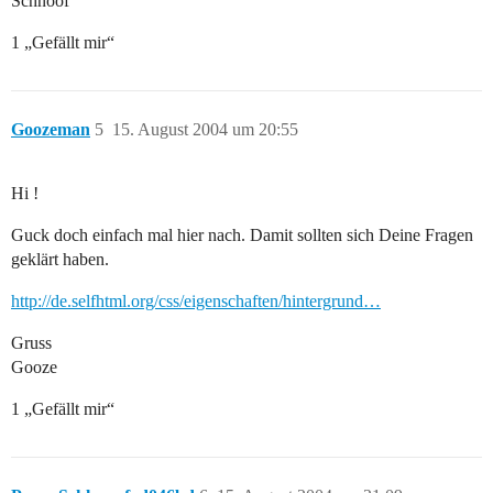
Schnoof
1 „Gefällt mir“
Goozeman
5
15. August 2004 um 20:55
Hi !
Guck doch einfach mal hier nach. Damit sollten sich Deine Fragen
geklärt haben.
http://de.selfhtml.org/css/eigenschaften/hintergrund…
Gruss
Gooze
1 „Gefällt mir“