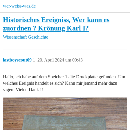
wer-weiss-was.de
Historisches Ereigniss, Wer kann es
zuordnen ? Krönung Karl I?
Wissenschaft
Geschichte
lastboyscout69
1
20. April 2024 um 09:43
Hallo, ich habe auf dem Speicher 1 alte Druckplatte gefunden. Um
welches Ereignis handelt es sich? Kann mir jemand mehr dazu
sagen. Vielen Dank !!