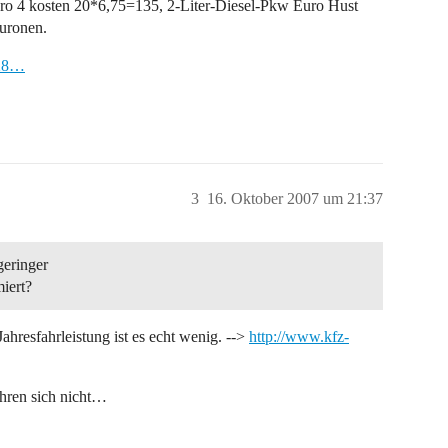
Euro 4 kosten 20*6,75=135, 2-Liter-Diesel-Pkw Euro Hust
uronen.
%28…
3
16. Oktober 2007 um 21:37
geringer
iert?
ahresfahrleistung ist es echt wenig. -->
http://www.kfz-
whren sich nicht…