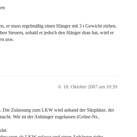
ken
en, er muss regelmäßig einen Hänger mit 3 t Gewicht ziehen.
hen Steuern, sobald er jedoch den Hänger dran hat, wird er
ten usw.
6
18. Oktober 2007 um 10:39
hat. Die Zulassung zum LKW wird anhand der Sitzplätze, der
macht. Wie ist der Anhänger zugelassen (Grüne-Nr.,
lar.
ändewagen als LKW zulasse und einen Anhänger ziehe