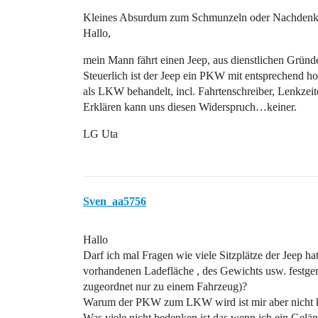
Kleines Absurdum zum Schmunzeln oder Nachden
Hallo,
mein Mann fährt einen Jeep, aus dienstlichen Gründ
Steuerlich ist der Jeep ein PKW mit entsprechend ho
als LKW behandelt, incl. Fahrtenschreiber, Lenkzei
Erklären kann uns diesen Widerspruch…keiner.
LG Uta
Sven_aa5756
Hallo
Darf ich mal Fragen wie viele Sitzplätze der Jeep 
vorhandenen Ladefläche , des Gewichts usw. festge
zugeordnet nur zu einem Fahrzeug)?
Warum der PKW zum LKW wird ist mir aber nicht k
Was viele nicht bedenken ist das wenn ich ein Gel