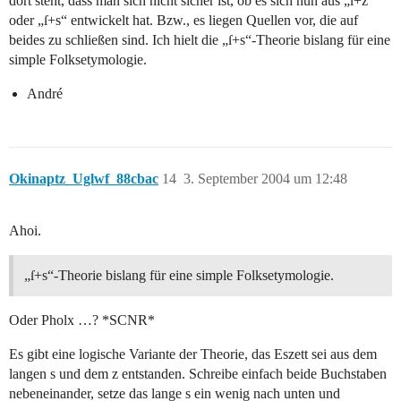
dort steht, dass man sich nicht sicher ist, ob es sich nun aus „ſ+z“
oder „ſ+s“ entwickelt hat. Bzw., es liegen Quellen vor, die auf
beides zu schließen sind. Ich hielt die „ſ+s“-Theorie bislang für eine
simple Folksetymologie.
André
Okinaptz_Uglwf_88cbac
14
3. September 2004 um 12:48
Ahoi.
„ſ+s“-Theorie bislang für eine simple Folksetymologie.
Oder Pholx …? *SCNR*
Es gibt eine logische Variante der Theorie, das Eszett sei aus dem
langen s und dem z entstanden. Schreibe einfach beide Buchstaben
nebeneinander, setze das lange s ein wenig nach unten und