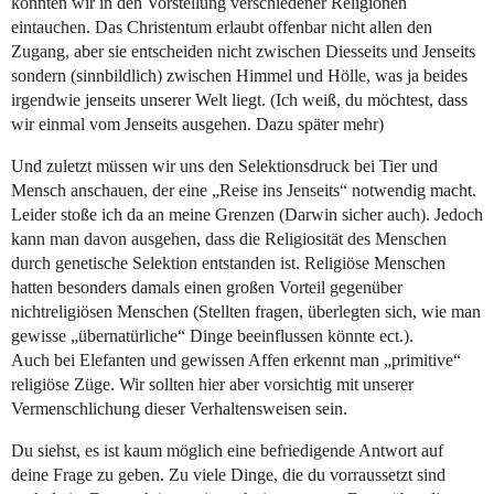
könnten wir in den Vorstellung verschiedener Religionen
eintauchen. Das Christentum erlaubt offenbar nicht allen den
Zugang, aber sie entscheiden nicht zwischen Diesseits und Jenseits
sondern (sinnbildlich) zwischen Himmel und Hölle, was ja beides
irgendwie jenseits unserer Welt liegt. (Ich weiß, du möchtest, dass
wir einmal vom Jenseits ausgehen. Dazu später mehr)
Und zuletzt müssen wir uns den Selektionsdruck bei Tier und
Mensch anschauen, der eine „Reise ins Jenseits“ notwendig macht.
Leider stoße ich da an meine Grenzen (Darwin sicher auch). Jedoch
kann man davon ausgehen, dass die Religiosität des Menschen
durch genetische Selektion entstanden ist. Religiöse Menschen
hatten besonders damals einen großen Vorteil gegenüber
nichtreligiösen Menschen (Stellten fragen, überlegten sich, wie man
gewisse „übernatürliche“ Dinge beeinflussen könnte ect.).
Auch bei Elefanten und gewissen Affen erkennt man „primitive“
religiöse Züge. Wir sollten hier aber vorsichtig mit unserer
Vermenschlichung dieser Verhaltensweisen sein.
Du siehst, es ist kaum möglich eine befriedigende Antwort auf
deine Frage zu geben. Zu viele Dinge, die du vorraussetzt sind