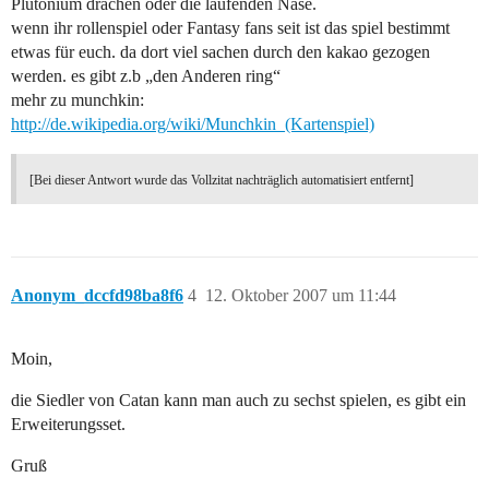
Plutonium drachen oder die laufenden Nase.
wenn ihr rollenspiel oder Fantasy fans seit ist das spiel bestimmt
etwas für euch. da dort viel sachen durch den kakao gezogen
werden. es gibt z.b „den Anderen ring“
mehr zu munchkin:
http://de.wikipedia.org/wiki/Munchkin_(Kartenspiel)
[Bei dieser Antwort wurde das Vollzitat nachträglich automatisiert entfernt]
Anonym_dccfd98ba8f6
4
12. Oktober 2007 um 11:44
Moin,
die Siedler von Catan kann man auch zu sechst spielen, es gibt ein
Erweiterungsset.
Gruß