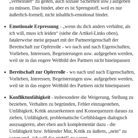
„verheiratet“ zu gelten, auch soziale Sicherheit usw.) aufgeben
zu müssen. Das bindet, aber es ist Sprengstoff, weil es nur
äußerlich-formell, nicht inhaltlich-emotional bindet.
Emotionale Erpressung
- „wenn du dich anders verhältst, als
ich will, muss ich leiden“ (siehe die Artikel-Links oben),
fatalerweise meist gepaart mit der Partnereigenschaft der
Bereitschaft zur Opferrolle - wo nach und nach Eigenschaften,
Vorlieben, Interessen, Begeisterungen usw. aufgegeben werden,
weil sie in das engere Weltbild des Partners nicht hineinpassen
Bereitschaft zur Opferrolle
- wo nach und nach Eigenschaften,
Vorlieben, Interessen, Begeisterungen usw. aufgegeben werden,
weil sie in das engere Weltbild des Partners nicht hineinpassen
Konfliktunfähigkeit
- insbesondere die Weigerung, Stellung zu
beziehen, Verhalten zu begründen, Fehler einzugestehen,
Unfähigkeit, Kritik anzuerkennen und Konsequenzen daraus zu
ziehen, Unfähigkeit, problematische Gefühlslagen dialogisch
auszuagieren, aber eben auch komplementär dazu - die
Unfähigkeit bzw. fehlender Mut, Kritik zu äußern, „nein“ zu
sagen und „ich will das nicht!“ zu sagen