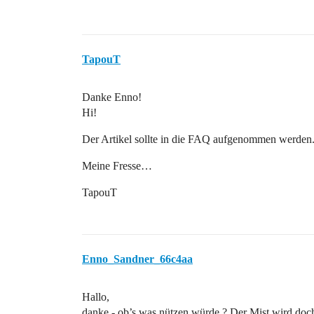
TapouT
Danke Enno!
Hi!
Der Artikel sollte in die FAQ aufgenommen werden
Meine Fresse…
TapouT
Enno_Sandner_66c4aa
Hallo,
danke - ob’s was nützen würde ? Der Mist wird doch