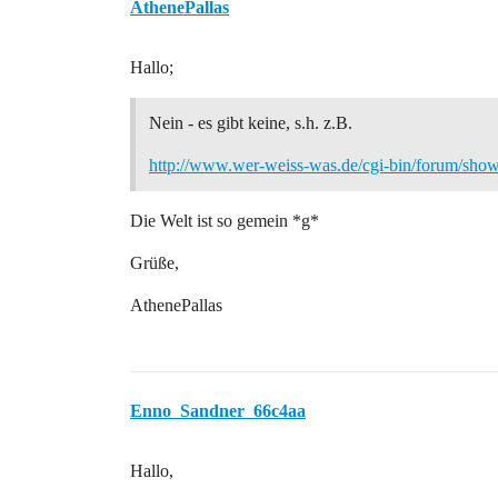
AthenePallas
Hallo;
Nein - es gibt keine, s.h. z.B.
http://www.wer-weiss-was.de/cgi-bin/forum/sh
Die Welt ist so gemein *g*
Grüße,
AthenePallas
Enno_Sandner_66c4aa
Hallo,