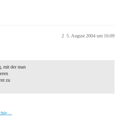
2
5. August 2004 um 16:09
, mit der man
deren
ent zu
rchiv…