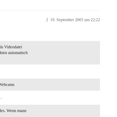
2
19. September 2005 um 22:22
ls Videodatei
kten automatisch
i Webcams
…
eldes. Wenn mann