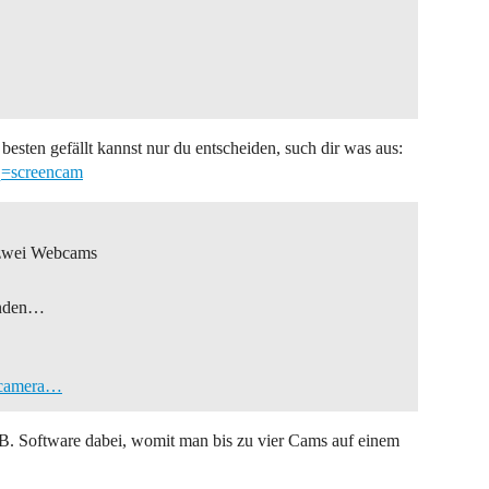
besten gefällt kannst nur du entscheiden, such dir was aus:
q=screencam
n zwei Webcams
unden…
l/camera…
.B. Software dabei, womit man bis zu vier Cams auf einem