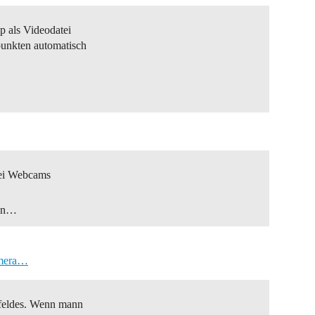
p als Videodatei
punkten automatisch
wei Webcams
den…
amera…
lfeldes. Wenn mann